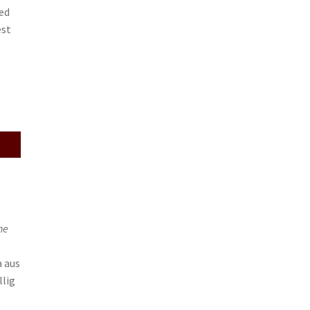
ced
est
he
a aus
llig