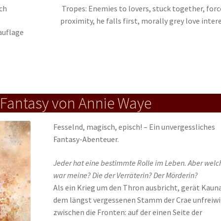
ch
Tropes: Enemies to lovers, stuck together, for
proximity, he falls first, morally grey love inter
tauflage
 Fantasy von Annie Waye
Fesselnd, magisch, episch! – Ein unvergessliches
Fantasy-Abenteuer.
Jeder hat eine bestimmte Rolle im Leben. Aber welc
war meine? Die der Verräterin? Der Mörderin?
Als ein Krieg um den Thron ausbricht, gerät Kaun
dem längst vergessenen Stamm der Crae unfreiwi
zwischen die Fronten: auf der einen Seite der