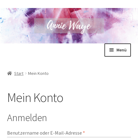
Zur
Zum
Menü
Navigation
Inhalt
springen
springen
Annie Waye
Start
Mein Konto
Bücher
Mein Konto
Shop
Blog
Anmelden
Unterm
Für Autoren
Erforderlich
Benutzername oder E-Mail-Adresse
*
öffnen