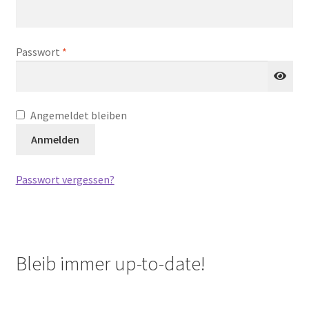
Unterm
Extras
öffnen
Erforderlich
Passwort
*
Termine
Angemeldet bleiben
Anmelden
Passwort vergessen?
Bleib immer up-to-date!