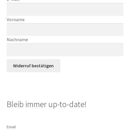
Unterm
Extras
öffnen
E
Vorname
Termine
-
M
Nachname
a
i
l
(
Widerruf bestätigen
w
i
e
d
e
Bleib immer up-to-date!
r
h
o
Email
l