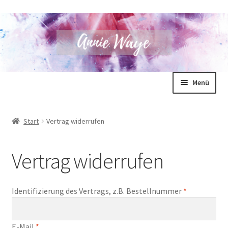
Zur
Zum
Menü
Navigation
Inhalt
springen
springen
Annie Waye
Start
Vertrag widerrufen
Bücher
Vertrag widerrufen
Shop
Blog
Identifizierung des Vertrags, z.B. Bestellnummer
*
Unterm
Für Autoren
öffnen
E-Mail
*