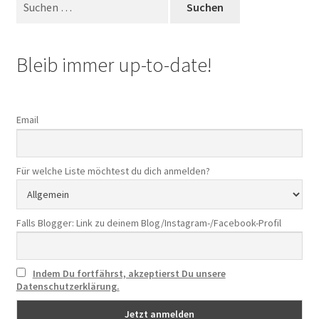
Unterm
nach:
Extras
öffnen
Termine
Bleib immer up-to-date!
Email
Für welche Liste möchtest du dich anmelden?
Falls Blogger: Link zu deinem Blog/Instagram-/Facebook-Profil
Indem Du fortfährst, akzeptierst Du unsere
Datenschutzerklärung.