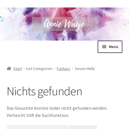
Zur
Zum
Menü
Navigation
Inhalt
springen
springen
Annie Waye
Start
List Categories
Fantasy
Seven Hells
Bücher
Nichts gefunden
Shop
Blog
Das Gesuchte konnte leider nicht gefunden werden.
Vielleicht hilft die Suchfunktion.
Unterm
Für Autoren
öffnen
Suchen