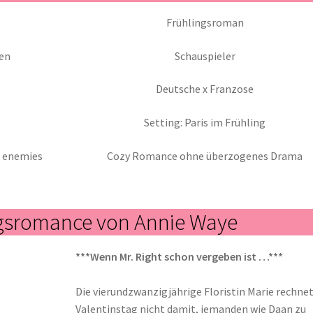
Frühlingsroman
en
Schauspieler
Deutsche x Franzose
Setting: Paris im Frühling
, enemies
Cozy Romance ohne überzogenes Drama
ngsromance von Annie Waye
***Wenn Mr. Right schon vergeben ist …***
Die vierundzwanzigjährige Floristin Marie rechne
Valentinstag nicht damit, jemanden wie Daan zu