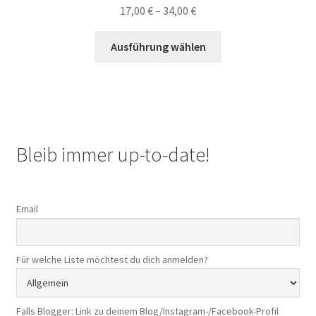
17,00
€
–
34,00
€
Dieses
Ausführung wählen
Produkt
weist
mehrere
Varianten
auf.
Die
Bleib immer up-to-date!
Optionen
können
auf
Email
der
Produktseite
gewählt
Für welche Liste möchtest du dich anmelden?
werden
Falls Blogger: Link zu deinem Blog/Instagram-/Facebook-Profil