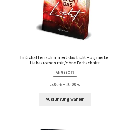
Im Schatten schimmert das Licht – signierter
Liebesroman mit/ohne Farbschnitt
ANGEBOT!
5,00
€
–
10,00
€
Dieses
Ausführung wählen
Produkt
weist
mehrere
Varianten