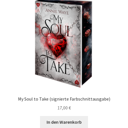
auf.
Die
Optionen
können
auf
der
Produktseite
gewählt
werden
My Soul to Take (signierte Farbschnittausgabe)
17,00
€
In den Warenkorb