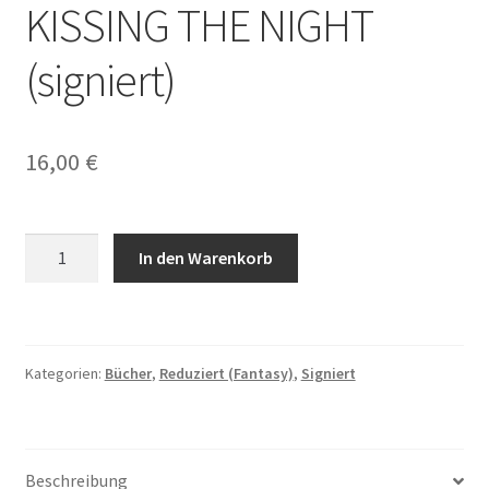
KISSING THE NIGHT
(signiert)
16,00
€
KISSING
In den Warenkorb
THE
NIGHT
(signiert)
Menge
Kategorien:
Bücher
,
Reduziert (Fantasy)
,
Signiert
Beschreibung