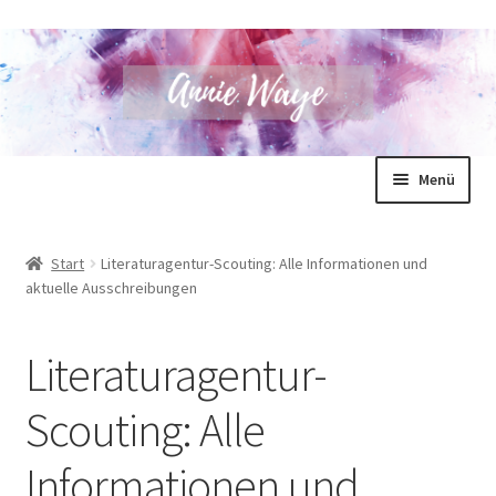
Zur
Zum
Menü
Navigation
Inhalt
springen
springen
Annie Waye
Start
Literaturagentur-Scouting: Alle Informationen und
aktuelle Ausschreibungen
Bücher
Shop
Literaturagentur-
Blog
Scouting: Alle
Unterm
Informationen und
Für Autoren
öffnen