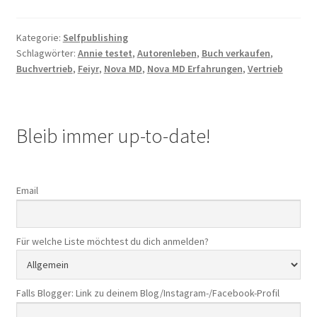
MD
Erfahrungen
Kategorie:
Selfpublishing
–
Schlagwörter:
Annie testet
,
Autorenleben
,
Buch verkaufen
,
nie
Buchvertrieb
,
Feiyr
,
Nova MD
,
Nova MD Erfahrungen
,
Vertrieb
wieder!
Bleib immer up-to-date!
Email
Für welche Liste möchtest du dich anmelden?
Falls Blogger: Link zu deinem Blog/Instagram-/Facebook-Profil