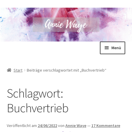
Zur
Zum
Menü
Navigation
Inhalt
springen
springen
Annie Waye
Start
Beiträge verschlagwortet mit „Buchvertrieb“
Bücher
Schlagwort:
Shop
Buchvertrieb
Blog
Unterm
Für Autoren
Veröffentlicht am
24/06/2022
von
Annie Waye
—
17 Kommentare
öffnen