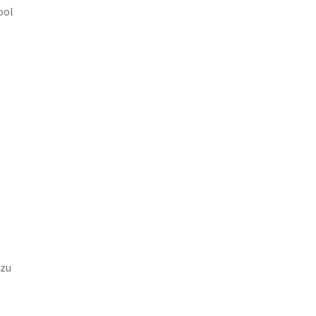
ool
 zu
l