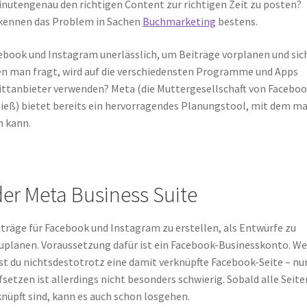
nutengenau den richtigen Content zur richtigen Zeit zu posten?
 kennen das Problem in Sachen
Buchmarketing
bestens.
ebook und Instagram unerlässlich, um Beiträge vorplanen und sic
en man fragt, wird auf die verschiedensten Programme und Apps
ttanbieter verwenden? Meta (die Muttergesellschaft von Facebo
hieß) bietet bereits ein hervorragendes Planungstool, mit dem m
n kann.
der Meta Business Suite
iträge für Facebook und Instagram zu erstellen, als Entwürfe zu
rzuplanen. Voraussetzung dafür ist ein Facebook-Businesskonto. W
st du nichtsdestotrotz eine damit verknüpfte Facebook-Seite – nu
etzen ist allerdings nicht besonders schwierig. Sobald alle Seite
nüpft sind, kann es auch schon losgehen.