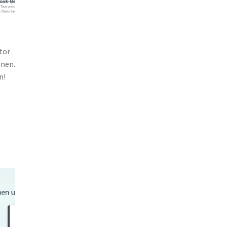
tor
anen.
n!