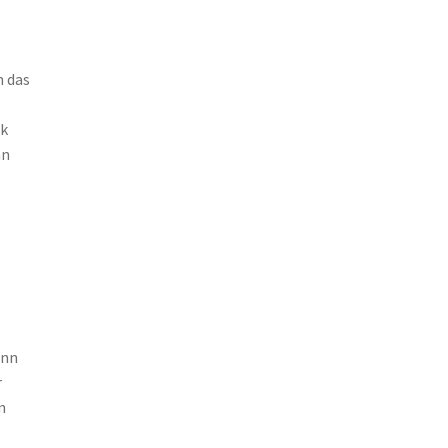
h das
ok
an
enn
r
n