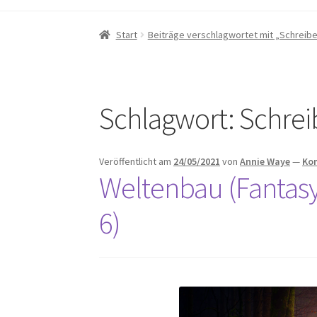
Start
Beiträge verschlagwortet mit „Schreib
Schlagwort:
Schrei
Veröffentlicht am
24/05/2021
von
Annie Waye
—
Ko
Weltenbau (Fantasy
6)