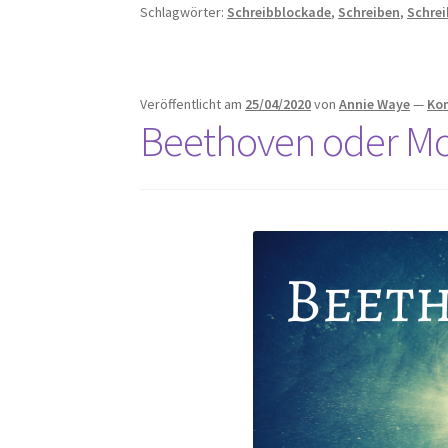
–
Schlagwörter:
Schreibblockade
,
Schreiben
,
Schre
Schreibblockaden
überwinden
Veröffentlicht am
25/04/2020
von
Annie Waye
—
Ko
Beethoven oder Moz