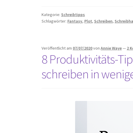
(Fantasy-
Jugendbuch
Kategorie:
Schreibtipps
schreiben
Schlagwörter:
Fantasy
,
Plot
,
Schreiben
,
Schreibh
–
Teil
6)
Veröffentlicht am
07/07/2020
von
Annie Waye
—
2 
8 Produktivitäts-Ti
schreiben in wenige