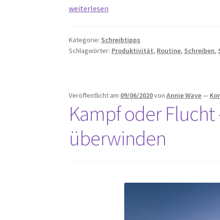
8
weiterlesen
Produktivitäts-
Tipps
Kategorie:
Schreibtipps
für
Schlagwörter:
Produktivität
,
Routine
,
Schreiben
,
Autoren:
Mehr
schreiben
in
Veröffentlicht am
09/06/2020
von
Annie Waye
—
Ko
Kampf oder Flucht
weniger
Zeit
überwinden