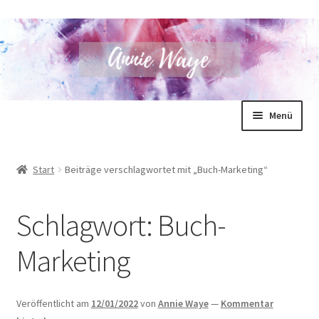
Zur
Zum
Menü
Navigation
Inhalt
springen
springen
Annie Waye
Start
Beiträge verschlagwortet mit „Buch-Marketing“
Bücher
Schlagwort:
Buch-
Shop
Marketing
Blog
Unterm
Für Autoren
Veröffentlicht am
12/01/2022
von
Annie Waye
—
Kommentar
öffnen