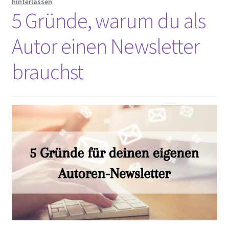
hinterlassen
Unterm
5 Gründe, warum du als
Extras
öffnen
Autor einen Newsletter
Termine
brauchst