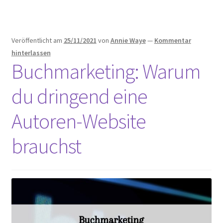
„nur
ein
Buch“
Veröffentlicht am
25/11/2021
von
Annie Waye
—
Kommentar
nicht
hinterlassen
mehr
Buchmarketing: Warum
gut
genug?
du dringend eine
Autoren-Website
brauchst