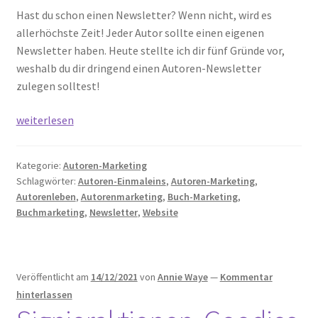
Hast du schon einen Newsletter? Wenn nicht, wird es
allerhöchste Zeit! Jeder Autor sollte einen eigenen
Newsletter haben. Heute stellte ich dir fünf Gründe vor,
weshalb du dir dringend einen Autoren-Newsletter
zulegen solltest!
5
weiterlesen
Gründe,
warum
Kategorie:
Autoren-Marketing
du
Schlagwörter:
Autoren-Einmaleins
,
Autoren-Marketing
,
als
Autorenleben
,
Autorenmarketing
,
Buch-Marketing
,
Autor
Buchmarketing
,
Newsletter
,
Website
einen
Newsletter
brauchst
Veröffentlicht am
14/12/2021
von
Annie Waye
—
Kommentar
hinterlassen