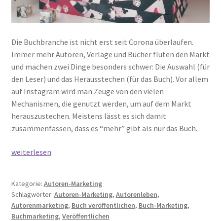
Die Buchbranche ist nicht erst seit Corona überlaufen.
Immer mehr Autoren, Verlage und Bücher fluten den Markt
und machen zwei Dinge besonders schwer: Die Auswahl (für
den Leser) und das Herausstechen (für das Buch). Vor allem
auf Instagram wird man Zeuge von den vielen
Mechanismen, die genutzt werden, um auf dem Markt
herauszustechen. Meistens lässt es sich damit
zusammenfassen, dass es “mehr” gibt als nur das Buch.
Signieraktionen,
weiterlesen
Goodies
und
Kategorie:
Autoren-Marketing
farbige
Schlagwörter:
Autoren-Marketing
,
Autorenleben
,
Buchschnitte:
Autorenmarketing
,
Buch veröffentlichen
,
Buch-Marketing
,
Ist
Buchmarketing
,
Veröffentlichen