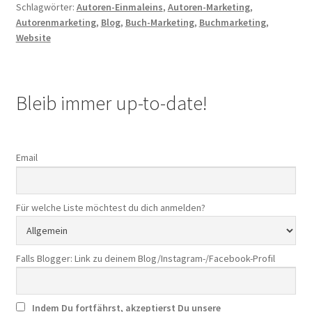
Schlagwörter:
Autoren-Einmaleins
,
Autoren-Marketing
,
eine
Autorenmarketing
,
Blog
,
Buch-Marketing
,
Buchmarketing
,
Autoren-
Website
Website
brauchst
Bleib immer up-to-date!
Email
Für welche Liste möchtest du dich anmelden?
Falls Blogger: Link zu deinem Blog/Instagram-/Facebook-Profil
Indem Du fortfährst, akzeptierst Du unsere