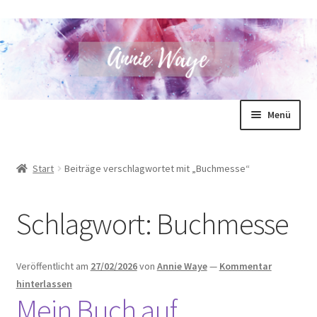
Zur
Zum
Menü
Navigation
Inhalt
springen
springen
Annie Waye
Start
Beiträge verschlagwortet mit „Buchmesse“
Bücher
Schlagwort:
Buchmesse
Shop
Blog
Veröffentlicht am
27/02/2026
von
Annie Waye
—
Kommentar
hinterlassen
Unterm
Für Autoren
Mein Buch auf
öffnen