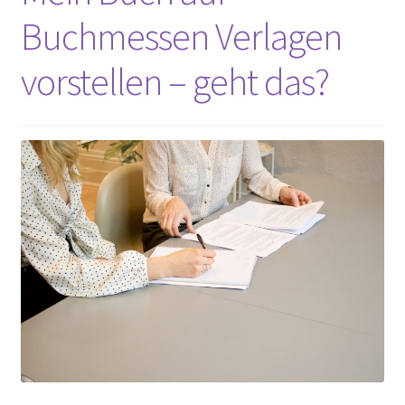
Unterm
Buchmessen Verlagen
Extras
öffnen
vorstellen – geht das?
Termine