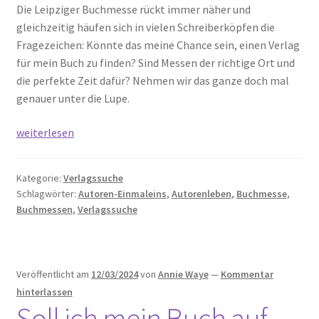
Die Leipziger Buchmesse rückt immer näher und
gleichzeitig häufen sich in vielen Schreiberköpfen die
Fragezeichen: Könnte das meine Chance sein, einen Verlag
für mein Buch zu finden? Sind Messen der richtige Ort und
die perfekte Zeit dafür? Nehmen wir das ganze doch mal
genauer unter die Lupe.
Mein
weiterlesen
Buch
auf
Kategorie:
Verlagssuche
Buchmessen
Schlagwörter:
Autoren-Einmaleins
,
Autorenleben
,
Buchmesse
,
Verlagen
Buchmessen
,
Verlagssuche
vorstellen
–
geht
das?
Veröffentlicht am
12/03/2024
von
Annie Waye
—
Kommentar
hinterlassen
Soll ich mein Buch auf