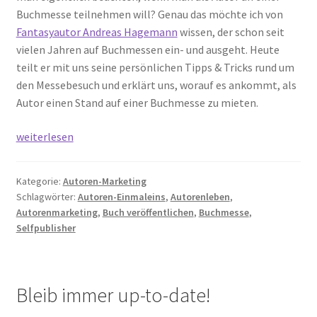
Buchmesse teilnehmen will? Genau das möchte ich von
Fantasyautor Andreas Hagemann
wissen, der schon seit
vielen Jahren auf Buchmessen ein- und ausgeht. Heute
teilt er mit uns seine persönlichen Tipps & Tricks rund um
den Messebesuch und erklärt uns, worauf es ankommt, als
Autor einen Stand auf einer Buchmesse zu mieten.
Aus
weiterlesen
Autor
auf
Kategorie:
Autoren-Marketing
die
Schlagwörter:
Autoren-Einmaleins
,
Autorenleben
,
Buchmesse:
Autorenmarketing
,
Buch veröffentlichen
,
Buchmesse
,
Andreas
Selfpublisher
Hagemann
im
Interview
Bleib immer up-to-date!