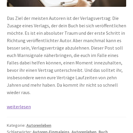
Das Ziel der meisten Autoren ist der Verlagsvertrag: Die
Zusage eines Verlags, der dein Buch bei sich veröffentlichen
möchte. Es ist ein absoluter Traum und der erste Schritt in
Richtung veröffentlichter Autor. Aber manchmal kann es
besser sein, Verlagsverträge abzulehnen. Dieser Post soll
euch Warnsignale näherbringen, die euch im Falle eines
Falles dabei helfen können, einen Moment innezuhalten,
bevor ihr einen Vertrag unterschreibt. Und das solltet ihr,
insbesondere wenn eure Verträge Laufzeiten von zehn
Jahren und mehr haben. Da kommt ihr nicht so schnell
wieder raus.
3
weiterlesen
Warnsignale
bei
Kategorie:
Autorenleben
Verlagsverträgen:
Schlagwörter:
Autoren-Einmaleins
,
Autorenleben
,
Buch