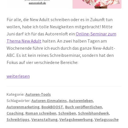
Für alle, die New Adult schreiben oder es in Zukunft tun
wollen, habe ich tolle Neuigkeiten mitgebracht! Mitte
Juni darf ich für das Autorenloft ein
Online-Seminar zum
Thema New Adult
halten. An zwei halben Tagen am
Wochenende führe ich euch durch das ganze New-Adult-
ABC. Es ist kein reines Schreibseminar, sondern hat den
Fokus auf vier verschiedene Bereiche:
Jetzt
weiterlesen
buchen:
New-
Kategorie:
Autoren-Tools
Adult-
Schlagwörter:
Autoren-Einmaleins
,
Autorenleben
,
Seminar
Autorenmarketing
,
BookBOOST
,
Buch veröffentlichen
,
Coaching
,
Roman schreiben
,
Schreiben
,
Schreibhandwerk
,
Schreibtipps
,
Veranstaltung
,
Verlagsbewerbung
,
Verlagssuche