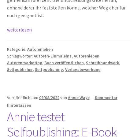
anhand derer ihr feststellen könnt, welcher Weg eher für
euch geeignet ist.
Verlag
weiterlesen
oder
Selfpublishing?
Kategorie:
Autorenleben
Eine
Schlagwörter:
Autoren-Einmaleins
,
Autorenleben
,
Entscheidungshilfe
Autorenmarketing
,
Buch veröffentlichen
,
Schreibhandwerk
,
Selfpublisher
,
Selfpublishing
,
Verlagsbewerbung
Veröffentlicht am
09/08/2022
von
Annie Waye
—
Kommentar
hinterlassen
Annie testet
Selfpublishing: E-Book-