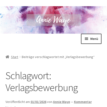
Zur
Zum
Menü
Navigation
Inhalt
springen
springen
Annie Waye
Start
Beiträge verschlagwortet mit „Verlagsbewerbung“
Bücher
Schlagwort:
Shop
Verlagsbewerbung
Blog
Unterm
Für Autoren
Veröffentlicht am
01/01/2026
von
Annie Waye
—
Kommentar
öffnen