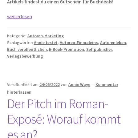
Artikels findest du einen Gutschein für Buchdeals!
Annie
weiterlesen
testet
Selfpublishing:
Kategorie:
Autoren-Marketing
E-
Schlagwörter:
Annie testet
,
Autoren-Einmaleins
,
Autorenleben
,
Book-
Buch veröffentlichen
,
E-Book-Promotion
,
Selfpublisher
,
Werbung
Verlagsbewerbung
mit
Buchdeals
(+
Veröffentlicht am
24/06/2022
von
Annie Waye
—
Kommentar
Gutschein!)
hinterlassen
Der Pitch im Roman-
Exposé: Worauf kommt
es an?