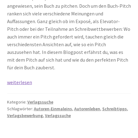
angewiesen, sein Buch zu pitchen. Doch um den Buch-Pitch
ranken sich viele verschiedene Meinungen und
Auffassungen. Ganz gleich ob im Exposé, als Elevator-
Pitch oder bei der Teilnahme an Schreibwettbewerben: Wo
auch immer ein Pitch gefordert wird, tauchen gleich die
verschiedensten Ansichten auf, wie so ein Pitch
auszusehen hat. In diesem Blogpost erfährst du, was es
mit dem Pitch auf sich hat und wie du den perfekten Pitch
für dein Buch zauberst.
Der
weiterlesen
Pitch
im
Kategorie:
Verlagssuche
Roman-
Schlagwörter:
Autoren-Einmaleins
,
Autorenleben
,
Schreibtipps
,
Exposé:
Verlagsbewerbung
,
Verlagssuche
Worauf
kommt
es