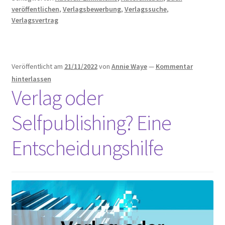
Wann
veröffentlichen
,
Verlagsbewerbung
,
Verlagssuche
,
du
Verlagsvertrag
ablehnen
solltest
Veröffentlicht am
21/11/2022
von
Annie Waye
—
Kommentar
hinterlassen
Verlag oder
Selfpublishing? Eine
Entscheidungshilfe