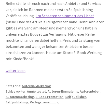
Reihe stelle ich euch nach und nach Anbieter und Services
vor, die ich im Rahmen meiner ersten Selfpublishing-
Veröffentlichung
„Im Schatten schimmert das Licht“
(siehe Ende des Artikels) ausgetestet habe. Denn: Anbieter
gibt es wie Sand am Meer, und niemand von uns hat ein
unbegrenztes Budget zur Verfügung. Mit dieser Reihe
möchte ich anderen dabei helfen, Preis und Leistung von
bekannten und weniger bekannten Anbietern besser
einschätzen zu können. Heute am Start: E-Book Werbung
mit KindofBook!
Annie
weiterlesen
testet
Selfpublishing:
Kategorie:
Autoren-Marketing
E-
Schlagwörter:
Annie testet
,
Autoren-Einmaleins
,
Autorenleben
,
Book-
Autorenmarketing
,
E-Book-Promotion
,
Selfpublisher
,
Werbung
Selfpublishing
,
Verlagsbewerbung
mit