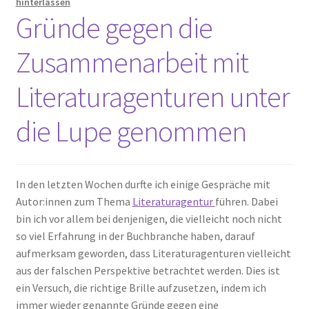
hinterlassen
Unterm
Gründe gegen die
Extras
öffnen
Zusammenarbeit mit
Termine
Literaturagenturen unter
die Lupe genommen
In den letzten Wochen durfte ich einige Gespräche mit
Autor:innen zum Thema
Literaturagentur
führen. Dabei
bin ich vor allem bei denjenigen, die vielleicht noch nicht
so viel Erfahrung in der Buchbranche haben, darauf
aufmerksam geworden, dass Literaturagenturen vielleicht
aus der falschen Perspektive betrachtet werden. Dies ist
ein Versuch, die richtige Brille aufzusetzen, indem ich
immer wieder genannte Gründe gegen eine