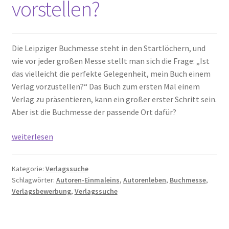
vorstellen?
Die Leipziger Buchmesse steht in den Startlöchern, und
wie vor jeder großen Messe stellt man sich die Frage: „Ist
das vielleicht die perfekte Gelegenheit, mein Buch einem
Verlag vorzustellen?“ Das Buch zum ersten Mal einem
Verlag zu präsentieren, kann ein großer erster Schritt sein.
Aber ist die Buchmesse der passende Ort dafür?
Soll
weiterlesen
ich
mein
Kategorie:
Verlagssuche
Buch
Schlagwörter:
Autoren-Einmaleins
,
Autorenleben
,
Buchmesse
,
auf
Verlagsbewerbung
,
Verlagssuche
Messen
Verlagen
vorstellen?