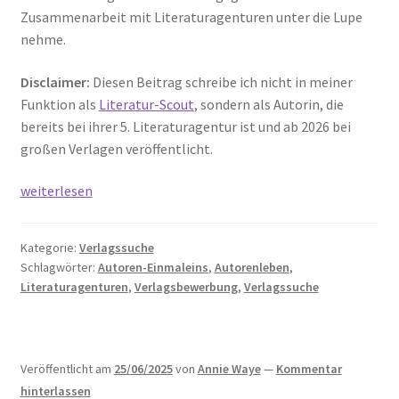
Zusammenarbeit mit Literaturagenturen unter die Lupe
nehme.
Disclaimer:
Diesen Beitrag schreibe ich nicht in meiner
Funktion als
Literatur-Scout
, sondern als Autorin, die
bereits bei ihrer 5. Literaturagentur ist und ab 2026 bei
großen Verlagen veröffentlicht.
Gründe
weiterlesen
gegen
die
Kategorie:
Verlagssuche
Zusammenarbeit
Schlagwörter:
Autoren-Einmaleins
,
Autorenleben
,
mit
Literaturagenturen
,
Verlagsbewerbung
,
Verlagssuche
Literaturagenturen
unter
die
Lupe
Veröffentlicht am
25/06/2025
von
Annie Waye
—
Kommentar
genommen
hinterlassen