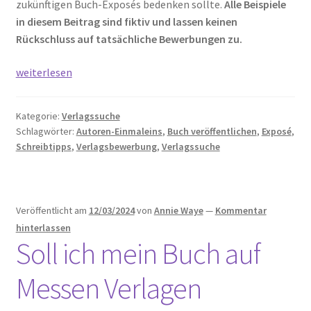
zukünftigen Buch-Exposés bedenken sollte.
Alle Beispiele
in diesem Beitrag sind fiktiv und lassen keinen
Rückschluss auf tatsächliche Bewerbungen zu.
Fehler
weiterlesen
in
Buch-
Kategorie:
Verlagssuche
Exposés
Schlagwörter:
Autoren-Einmaleins
,
Buch veröffentlichen
,
Exposé
,
mit
Schreibtipps
,
Verlagsbewerbung
,
Verlagssuche
Beispielen
(PAN
Jury
2025)
Veröffentlicht am
12/03/2024
von
Annie Waye
—
Kommentar
hinterlassen
Soll ich mein Buch auf
Messen Verlagen