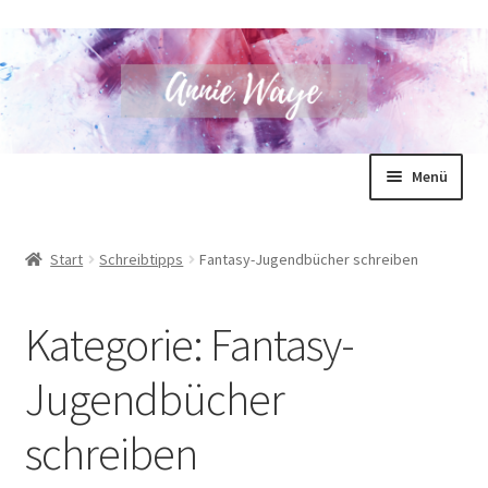
Zur
Zum
Menü
Navigation
Inhalt
springen
springen
Annie Waye
Start
Schreibtipps
Fantasy-Jugendbücher schreiben
Bücher
Kategorie:
Fantasy-
Shop
Jugendbücher
Blog
schreiben
Unterm
Für Autoren
öffnen