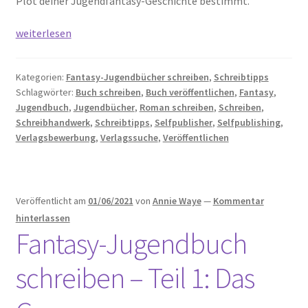
Plot deiner Jugendfantasy-Geschichte bestimmt.
Fantasy-
weiterlesen
Jugendbuch
schreiben
Kategorien:
Fantasy-Jugendbücher schreiben
,
Schreibtipps
–
Schlagwörter:
Buch schreiben
,
Buch veröffentlichen
,
Fantasy
,
Teil
Jugendbuch
,
Jugendbücher
,
Roman schreiben
,
Schreiben
,
2:
Schreibhandwerk
,
Schreibtipps
,
Selfpublisher
,
Selfpublishing
,
Das
Verlagsbewerbung
,
Verlagssuche
,
Veröffentlichen
Thema
Veröffentlicht am
01/06/2021
von
Annie Waye
—
Kommentar
hinterlassen
Fantasy-Jugendbuch
schreiben – Teil 1: Das