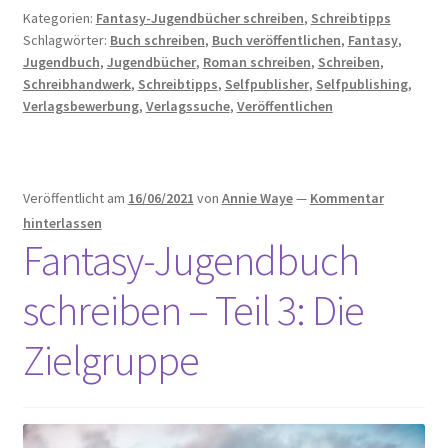
schreiben
Kategorien:
Fantasy-Jugendbücher schreiben
,
Schreibtipps
–
Schlagwörter:
Buch schreiben
,
Buch veröffentlichen
,
Fantasy
,
Teil
Jugendbuch
,
Jugendbücher
,
Roman schreiben
,
Schreiben
,
4:
Schreibhandwerk
,
Schreibtipps
,
Selfpublisher
,
Selfpublishing
,
Die
Verlagsbewerbung
,
Verlagssuche
,
Veröffentlichen
Charaktere
Veröffentlicht am
16/06/2021
von
Annie Waye
—
Kommentar
hinterlassen
Fantasy-Jugendbuch
schreiben – Teil 3: Die
Zielgruppe