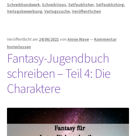
7:
Schreibhandwerk
,
Schreibtipps
,
Selfpublisher
,
Selfpublishing
,
Der
Verlagsbewerbung
,
Verlagssuche
,
Veröffentlichen
Umfang
Veröffentlicht am
24/06/2021
von
Annie Waye
—
Kommentar
hinterlassen
Fantasy-Jugendbuch
schreiben – Teil 4: Die
Charaktere