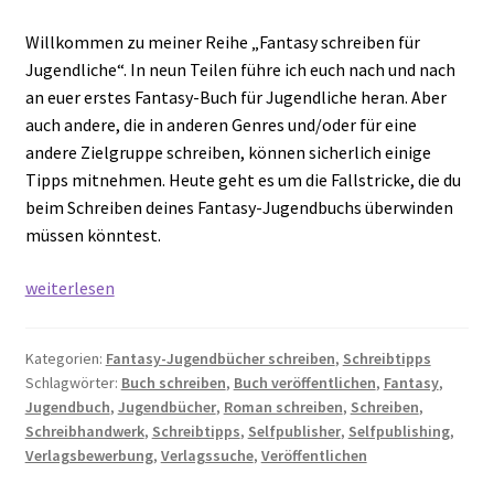
Willkommen zu meiner Reihe „Fantasy schreiben für
Jugendliche“. In neun Teilen führe ich euch nach und nach
an euer erstes Fantasy-Buch für Jugendliche heran. Aber
auch andere, die in anderen Genres und/oder für eine
andere Zielgruppe schreiben, können sicherlich einige
Tipps mitnehmen. Heute geht es um die Fallstricke, die du
beim Schreiben deines Fantasy-Jugendbuchs überwinden
müssen könntest.
Fantasy-
weiterlesen
Jugendbuch
schreiben
Kategorien:
Fantasy-Jugendbücher schreiben
,
Schreibtipps
–
Schlagwörter:
Buch schreiben
,
Buch veröffentlichen
,
Fantasy
,
Teil
Jugendbuch
,
Jugendbücher
,
Roman schreiben
,
Schreiben
,
9:
Schreibhandwerk
,
Schreibtipps
,
Selfpublisher
,
Selfpublishing
,
Fallstricke
Verlagsbewerbung
,
Verlagssuche
,
Veröffentlichen