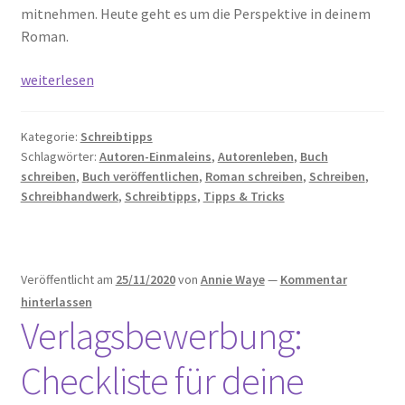
mitnehmen. Heute geht es um die Perspektive in deinem
Roman.
Fantasy-
weiterlesen
Jugendbuch
schreiben
Kategorie:
Schreibtipps
–
Schlagwörter:
Autoren-Einmaleins
,
Autorenleben
,
Buch
Teil
schreiben
,
Buch veröffentlichen
,
Roman schreiben
,
Schreiben
,
5:
Schreibhandwerk
,
Schreibtipps
,
Tipps & Tricks
Die
Perspektive
im
Veröffentlicht am
25/11/2020
von
Annie Waye
—
Kommentar
Roman
hinterlassen
Verlagsbewerbung:
Checkliste für deine