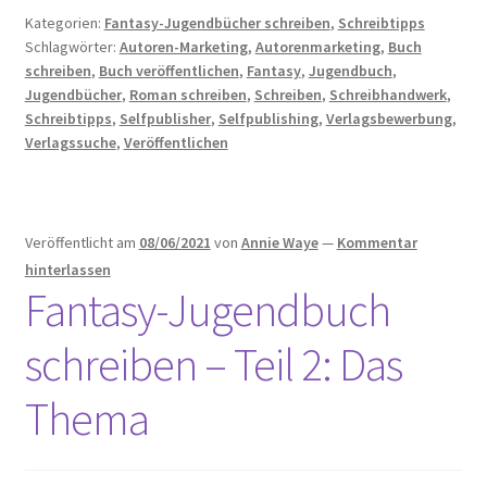
schreiben
Kategorien:
Fantasy-Jugendbücher schreiben
,
Schreibtipps
–
Schlagwörter:
Autoren-Marketing
,
Autorenmarketing
,
Buch
Teil
schreiben
,
Buch veröffentlichen
,
Fantasy
,
Jugendbuch
,
3:
Jugendbücher
,
Roman schreiben
,
Schreiben
,
Schreibhandwerk
,
Die
Schreibtipps
,
Selfpublisher
,
Selfpublishing
,
Verlagsbewerbung
,
Zielgruppe
Verlagssuche
,
Veröffentlichen
Veröffentlicht am
08/06/2021
von
Annie Waye
—
Kommentar
hinterlassen
Fantasy-Jugendbuch
schreiben – Teil 2: Das
Thema