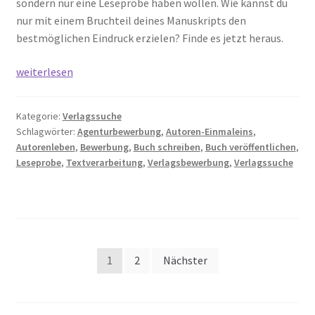
sondern nur eine Leseprobe haben wollen. Wie kannst du
nur mit einem Bruchteil deines Manuskripts den
bestmöglichen Eindruck erzielen? Finde es jetzt heraus.
Verlagsbewerbung:
weiterlesen
Checkliste
für
Kategorie:
Verlagssuche
deine
Schlagwörter:
Agenturbewerbung
,
Autoren-Einmaleins
,
Leseprobe
Autorenleben
,
Bewerbung
,
Buch schreiben
,
Buch veröffentlichen
,
Leseprobe
,
Textverarbeitung
,
Verlagsbewerbung
,
Verlagssuche
Seitennummerierung
1
2
Nächster
der
Beiträge