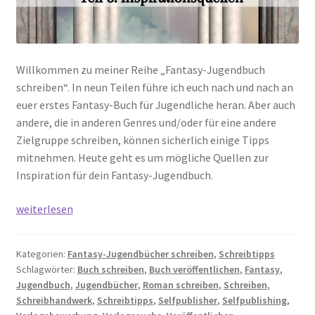
Willkommen zu meiner Reihe „Fantasy-Jugendbuch
schreiben“. In neun Teilen führe ich euch nach und nach an
euer erstes Fantasy-Buch für Jugendliche heran. Aber auch
andere, die in anderen Genres und/oder für eine andere
Zielgruppe schreiben, können sicherlich einige Tipps
mitnehmen. Heute geht es um mögliche Quellen zur
Inspiration für dein Fantasy-Jugendbuch.
Fantasy-
weiterlesen
Jugendbuch
schreiben
Kategorien:
Fantasy-Jugendbücher schreiben
,
Schreibtipps
–
Schlagwörter:
Buch schreiben
,
Buch veröffentlichen
,
Fantasy
,
Teil
Jugendbuch
,
Jugendbücher
,
Roman schreiben
,
Schreiben
,
8:
Schreibhandwerk
,
Schreibtipps
,
Selfpublisher
,
Selfpublishing
,
Inspirationsquellen