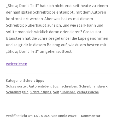
„Show, Don’t Tell“ hat sich nicht erst seit heute zu einem
der häufigsten Schreibtipps entpuppt, mit dem Autoren
konfrontiert werden. Aber was hat es mit diesem
Schreibtipp überhaupt auf sich, und wie stark kann und
sollte man sich wirklich daran orientieren? Gastautor
Blaustern hat die Schreibregel unter die Lupe genommen
und zeigt dir in diesem Beitrag auf, wie du am besten mit
„Show, Don’t Tell“ umgehen solltest.
Schreibregeln
weiterlesen
für
Autoren:
Kategorie:
Schreibtipps
Das
Schlagwörter:
Autorenleben
,
Buch schreiben
,
Schreibhandwerk
,
Problem
Schreibregeln
,
Schreibtipps
,
Selfpublisher
,
Verlagssuche
mit
„Show,
Don’t
Tell“
Veröffentlicht am
13/07/2021
von
Annie Waye
—
Kommentar