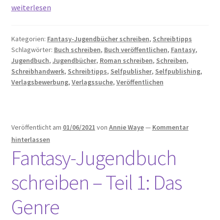
Fantasy-
weiterlesen
Jugendbuch
schreiben
Kategorien:
Fantasy-Jugendbücher schreiben
,
Schreibtipps
–
Schlagwörter:
Buch schreiben
,
Buch veröffentlichen
,
Fantasy
,
Teil
Jugendbuch
,
Jugendbücher
,
Roman schreiben
,
Schreiben
,
2:
Schreibhandwerk
,
Schreibtipps
,
Selfpublisher
,
Selfpublishing
,
Das
Verlagsbewerbung
,
Verlagssuche
,
Veröffentlichen
Thema
Veröffentlicht am
01/06/2021
von
Annie Waye
—
Kommentar
hinterlassen
Fantasy-Jugendbuch
schreiben – Teil 1: Das
Genre