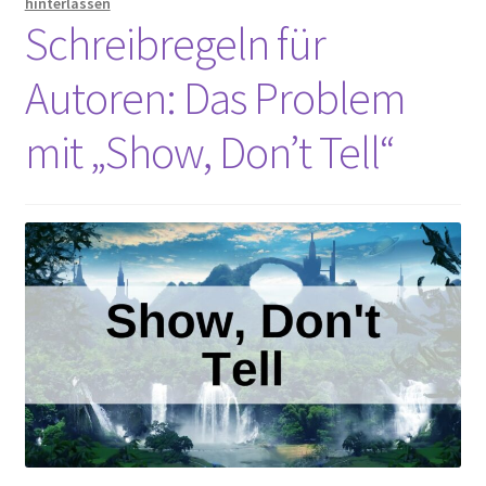
hinterlassen
Unterm
Schreibregeln für
Extras
öffnen
Autoren: Das Problem
Termine
mit „Show, Don’t Tell“