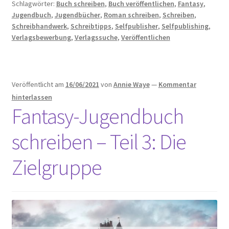
Schlagwörter:
Buch schreiben
,
Buch veröffentlichen
,
Fantasy
,
Teil
Jugendbuch
,
Jugendbücher
,
Roman schreiben
,
Schreiben
,
4:
Schreibhandwerk
,
Schreibtipps
,
Selfpublisher
,
Selfpublishing
,
Die
Verlagsbewerbung
,
Verlagssuche
,
Veröffentlichen
Charaktere
Veröffentlicht am
16/06/2021
von
Annie Waye
—
Kommentar
hinterlassen
Fantasy-Jugendbuch
schreiben – Teil 3: Die
Zielgruppe