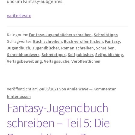
und um Fantasy-Subgenres.
Fantasy-
weiterlesen
Jugendbuch
schreiben
Kategorien:
Fantasy-Jugendbücher schreiben
,
Schreibtipps
–
Schlagwörter:
Buch schreiben
,
Buch veröffentlichen
,
Fantasy
,
Teil
Jugendbuch
,
Jugendbücher
,
Roman schreiben
,
Schreiben
,
1:
Schreibhandwerk
,
Schreibtipps
,
Selfpublisher
,
Selfpublishing
,
Das
Verlagsbewerbung
,
Verlagssuche
,
Veröffentlichen
Genre
Veröffentlicht am
24/05/2021
von
Annie Waye
—
Kommentar
hinterlassen
Fantasy-Jugendbuch
schreiben – Teil 5: Die