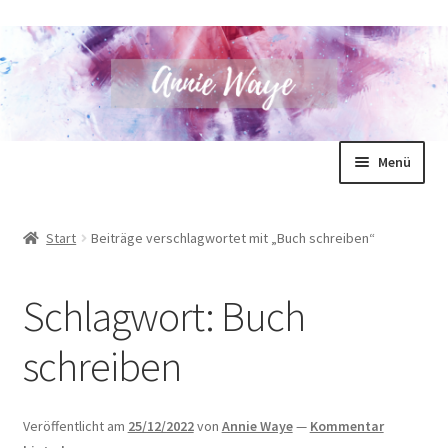
Zur
Zum
Menü
Navigation
Inhalt
springen
springen
Annie Waye
Start
Beiträge verschlagwortet mit „Buch schreiben“
Bücher
Schlagwort:
Buch
Shop
schreiben
Blog
Unterm
Für Autoren
Veröffentlicht am
25/12/2022
von
Annie Waye
—
Kommentar
öffnen