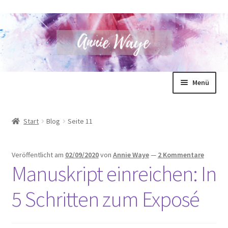
Zur
Zum
Menü
Navigation
Inhalt
springen
springen
Annie Waye
Start
Blog
Seite 11
Bücher
Veröffentlicht am
02/09/2020
von
Annie Waye
—
2 Kommentare
Shop
Manuskript einreichen: In
Blog
5 Schritten zum Exposé
Unterm
Für Autoren
öffnen