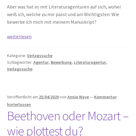
Aber was hat es mit Literaturagenturen auf sich, woher
weiß ich, welche zu mir passt und am Wichtigsten: Wie
bewerbe ich mich mit meinem Manuskript?
Manuskript
weiterlesen
einreichen:
Wozu
Kategorie:
Verlagssuche
brauche
Schlagwörter:
Agentur
,
Bewerbung
,
Literaturagentur
,
ich
Verlagssuche
eine
Literaturagentur?
Veröffentlicht am
25/04/2020
von
Annie Waye
—
Kommentar
hinterlassen
Beethoven oder Mozart –
wie plottest du?