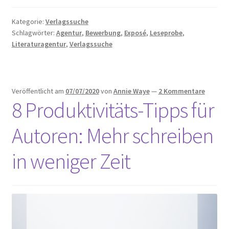
finden
in
Kategorie:
Verlagssuche
4
Schlagwörter:
Agentur
,
Bewerbung
,
Exposé
,
Leseprobe
,
Schritten
Literaturagentur
,
Verlagssuche
Veröffentlicht am
07/07/2020
von
Annie Waye
—
2 Kommentare
8 Produktivitäts-Tipps für
Autoren: Mehr schreiben
in weniger Zeit