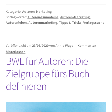
Mythen
über
Kategorie:
Autoren-Marketing
die
Schlagwörter:
Autoren-Einmaleins
,
Autoren-Marketing
,
Zielgruppe
Autorenleben
,
Autorenmarketing
,
Tipps & Tricks
,
Verlagssuche
deines
Buchs
Veröffentlicht am
23/08/2020
von
Annie Waye
—
Kommentar
hinterlassen
BWL für Autoren: Die
Zielgruppe fürs Buch
definieren