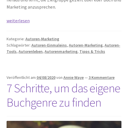
Marketing anzusprechen.
BWL
weiterlesen
für
Autoren:
Kategorie:
Autoren-Marketing
Die
Schlagwörter:
Autoren-Einmaleins
,
Autoren-Marketing
,
Autoren-
Zielgruppe
Tools
,
Autorenleben
,
Autorenmarketing
,
Tipps & Tricks
fürs
Buch
definieren
Veröffentlicht am
04/08/2020
von
Annie Waye
—
3 Kommentare
7 Schritte, um das eigene
Buchgenre zu finden