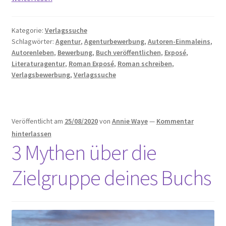
einreichen:
In
Kategorie:
Verlagssuche
5
Schlagwörter:
Agentur
,
Agenturbewerbung
,
Autoren-Einmaleins
,
Schritten
Autorenleben
,
Bewerbung
,
Buch veröffentlichen
,
Exposé
,
zum
Literaturagentur
,
Roman Exposé
,
Roman schreiben
,
Exposé
Verlagsbewerbung
,
Verlagssuche
Veröffentlicht am
25/08/2020
von
Annie Waye
—
Kommentar
hinterlassen
3 Mythen über die
Zielgruppe deines Buchs