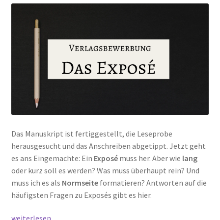
Unterm
Extras
öffnen
Termine
Das Manuskript ist fertiggestellt, die Leseprobe
herausgesucht und das Anschreiben abgetippt. Jetzt geht
es ans Eingemachte: Ein
Exposé
muss her. Aber wie
lang
oder kurz soll es werden? Was muss überhaupt rein? Und
muss ich es als
Normseite
formatieren? Antworten auf die
häufigsten Fragen zu Exposés gibt es hier.
Manuskript
weiterlesen