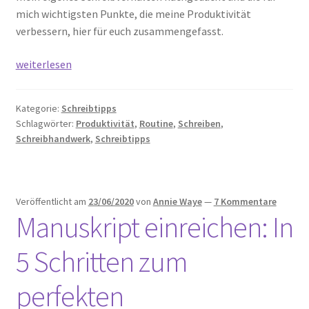
mich wichtigsten Punkte, die meine Produktivität
verbessern, hier für euch zusammengefasst.
8
weiterlesen
Produktivitäts-
Tipps
Kategorie:
Schreibtipps
für
Schlagwörter:
Produktivität
,
Routine
,
Schreiben
,
Autoren:
Schreibhandwerk
,
Schreibtipps
Mehr
schreiben
in
weniger
Veröffentlicht am
23/06/2020
von
Annie Waye
—
7 Kommentare
Manuskript einreichen: In
Zeit
5 Schritten zum
perfekten