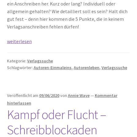
ein Anschreiben her. Kurz oder lang? Individuell oder
allgemein gehalten? Wie detailliert soll es sein? Halt dich
gut fest – denn hier kommen die 5 Punkte, die in keinem
Verlagsanschreiben fehlen dürfen!
Manuskript
weiterlesen
einreichen:
In
Kategorie:
Verlagssuche
5
Schlagwörter:
Autoren-Einmaleins
,
Autorenleben
,
Verlagssuche
Schritten
zum
perfekten
Verlagsanschreiben
Veröffentlicht am
09/06/2020
von
Annie Waye
—
Kommentar
hinterlassen
Kampf oder Flucht –
Schreibblockaden