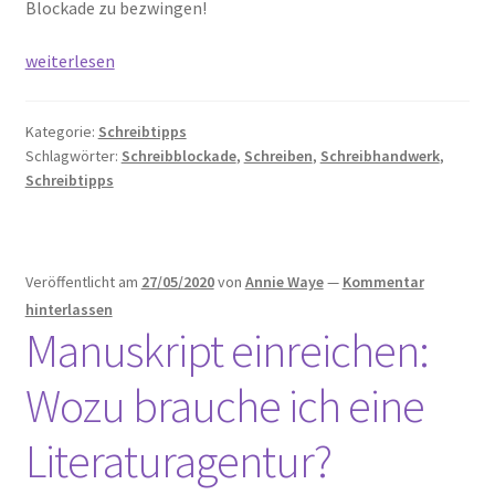
Blockade zu bezwingen!
Kampf
weiterlesen
oder
Flucht
Kategorie:
Schreibtipps
–
Schlagwörter:
Schreibblockade
,
Schreiben
,
Schreibhandwerk
,
Schreibblockaden
Schreibtipps
überwinden
Veröffentlicht am
27/05/2020
von
Annie Waye
—
Kommentar
hinterlassen
Manuskript einreichen:
Wozu brauche ich eine
Literaturagentur?