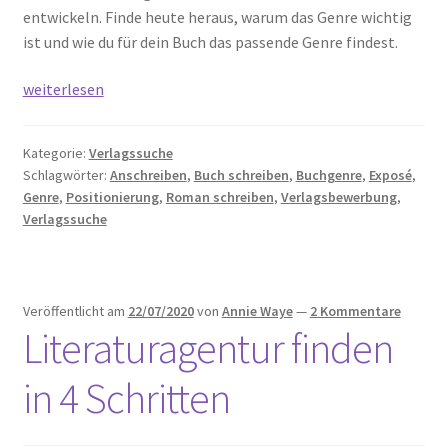
entwickeln. Finde heute heraus, warum das Genre wichtig
ist und wie du für dein Buch das passende Genre findest.
7
weiterlesen
Schritte,
um
Kategorie:
Verlagssuche
das
Schlagwörter:
Anschreiben
,
Buch schreiben
,
Buchgenre
,
Exposé
,
eigene
Genre
,
Positionierung
,
Roman schreiben
,
Verlagsbewerbung
,
Buchgenre
Verlagssuche
zu
finden
Veröffentlicht am
22/07/2020
von
Annie Waye
—
2 Kommentare
Literaturagentur finden
in 4 Schritten