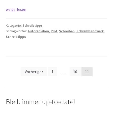
Beethoven
weiterlesen
oder
Mozart
Kategorie:
Schreibtipps
–
Schlagwörter:
Autorenleben
,
Plot
,
Schreiben
,
Schreibhandwerk
,
wie
Schreibtipps
plottest
du?
Seitennummerierung
Vorheriger
1
…
10
11
der
Beiträge
Bleib immer up-to-date!