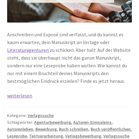
Anschreiben und Exposé sind verfasst, und du kannst es
kaum erwarten, dein Manuskript an Verlage oder
Literaturagenturen
zu schicken. Aber halt: Auf der Website
steht, dass sie überhaupt nicht das ganze Manuskript,
sondern nur eine Leseprobe haben wollen. Wie kannst du
nur mit einem Bruchteil deines Manuskripts den
bestmöglichen Eindruck erzielen? Finde es jetzt heraus.
Verlagsbewerbung:
weiterlesen
Checkliste
für
Kategorie:
Verlagssuche
deine
Schlagwörter:
Agenturbewerbung
,
Autoren-Einmaleins
,
Leseprobe
Autorenleben
,
Bewerbung
,
Buch schreiben
,
Buch veröffentlichen
,
Leseprobe
,
Textverarbeitung
,
Verlagsbewerbung
,
Verlagssuche