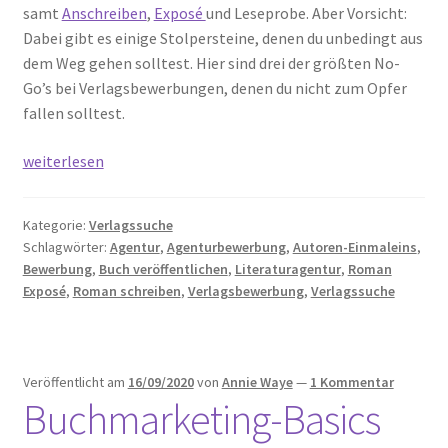
samt
Anschreiben
,
Exposé
und Leseprobe. Aber Vorsicht:
Dabei gibt es einige Stolpersteine, denen du unbedingt aus
dem Weg gehen solltest. Hier sind drei der größten No-
Go’s bei Verlagsbewerbungen, denen du nicht zum Opfer
fallen solltest.
Die
weiterlesen
3
größten
Kategorie:
Verlagssuche
No-
Schlagwörter:
Agentur
,
Agenturbewerbung
,
Autoren-Einmaleins
,
Go’s
Bewerbung
,
Buch veröffentlichen
,
Literaturagentur
,
Roman
bei
Exposé
,
Roman schreiben
,
Verlagsbewerbung
,
Verlagssuche
Deiner
Verlagsbewerbung
Veröffentlicht am
16/09/2020
von
Annie Waye
—
1 Kommentar
Buchmarketing-Basics