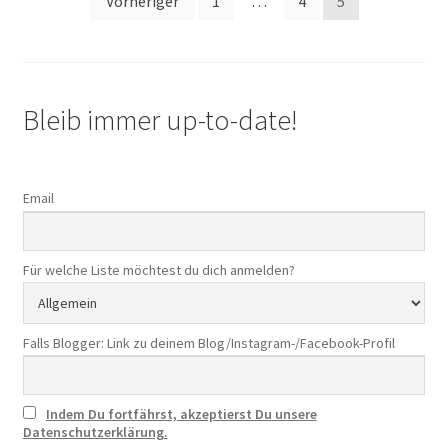
Seitennummerierung
Vorheriger
1
…
4
5
der
Beiträge
Bleib immer up-to-date!
Email
Für welche Liste möchtest du dich anmelden?
Falls Blogger: Link zu deinem Blog/Instagram-/Facebook-Profil
Indem Du fortfährst, akzeptierst Du unsere
Datenschutzerklärung.