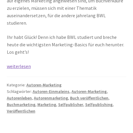
auf eigenes Marketing angewiesen sind, um Buchverkäufe
zu erzielen, müssen sich mit einer Thematik
auseinandersetzen, für die andere jahrelang BWL
studieren.
Ihr habt Glück! Denn ich habe BWL studiert und breche
heute die wichtigsten Marketing-Basics für euch herunter.
Los geht’s!
Buchmarketing-
weiterlesen
Basics
für
Kategorie:
Autoren-Marketing
Autoren
Schlagwörter:
Autoren-Einmaleins
,
Autoren-Marketing
,
Autorenleben
,
Autorenmarketing
,
Buch veröffentlichen
,
Buchmarketing
,
Marketing
,
Selfpublisher
,
Selfpublishing
,
Veröffentlichen