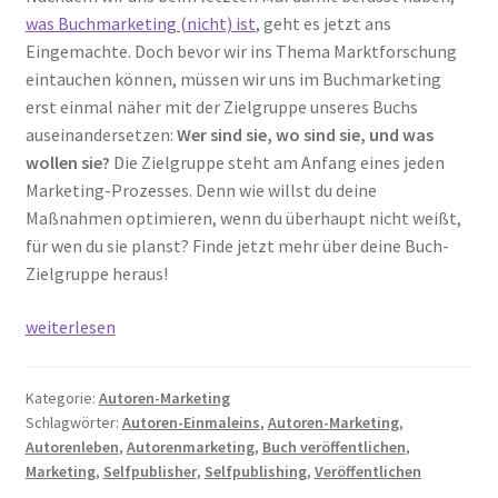
was Buchmarketing (nicht) ist
, geht es jetzt ans
Eingemachte. Doch bevor wir ins Thema Marktforschung
eintauchen können, müssen wir uns im Buchmarketing
erst einmal näher mit der Zielgruppe unseres Buchs
auseinandersetzen:
Wer sind sie, wo sind sie, und was
wollen sie?
Die Zielgruppe steht am Anfang eines jeden
Marketing-Prozesses. Denn wie willst du deine
Maßnahmen optimieren, wenn du überhaupt nicht weißt,
für wen du sie planst? Finde jetzt mehr über deine Buch-
Zielgruppe heraus!
Buchmarketing-
weiterlesen
Basics:
Lerne
Kategorie:
Autoren-Marketing
deine
Schlagwörter:
Autoren-Einmaleins
,
Autoren-Marketing
,
Buch-
Autorenleben
,
Autorenmarketing
,
Buch veröffentlichen
,
Zielgruppe
Marketing
,
Selfpublisher
,
Selfpublishing
,
Veröffentlichen
kennen