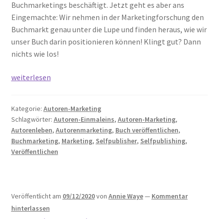
Buchmarketings beschäftigt. Jetzt geht es aber ans
Eingemachte: Wir nehmen in der Marketingforschung den
Buchmarkt genau unter die Lupe und finden heraus, wie wir
unser Buch darin positionieren können! Klingt gut? Dann
nichts wie los!
Buchmarketing-
weiterlesen
Basics:
Die
Kategorie:
Autoren-Marketing
Marketingforschung
Schlagwörter:
Autoren-Einmaleins
,
Autoren-Marketing
,
Autorenleben
,
Autorenmarketing
,
Buch veröffentlichen
,
Buchmarketing
,
Marketing
,
Selfpublisher
,
Selfpublishing
,
Veröffentlichen
Veröffentlicht am
09/12/2020
von
Annie Waye
—
Kommentar
hinterlassen