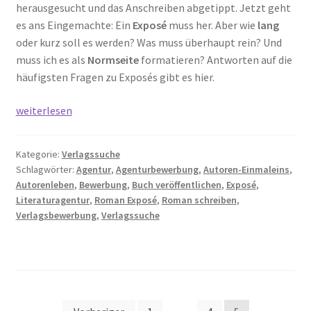
herausgesucht und das Anschreiben abgetippt. Jetzt geht
es ans Eingemachte: Ein
Exposé
muss her. Aber wie
lang
oder kurz soll es werden? Was muss überhaupt rein? Und
muss ich es als
Normseite
formatieren? Antworten auf die
häufigsten Fragen zu Exposés gibt es hier.
Manuskript
weiterlesen
einreichen:
In
Kategorie:
Verlagssuche
5
Schlagwörter:
Agentur
,
Agenturbewerbung
,
Autoren-Einmaleins
,
Schritten
Autorenleben
,
Bewerbung
,
Buch veröffentlichen
,
Exposé
,
zum
Literaturagentur
,
Roman Exposé
,
Roman schreiben
,
Exposé
Verlagsbewerbung
,
Verlagssuche