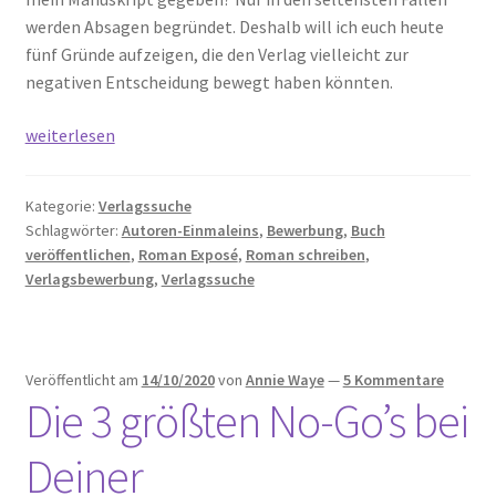
werden Absagen begründet. Deshalb will ich euch heute
fünf Gründe aufzeigen, die den Verlag vielleicht zur
negativen Entscheidung bewegt haben könnten.
Absagen:
weiterlesen
5
Gründe,
Kategorie:
Verlagssuche
warum
Schlagwörter:
Autoren-Einmaleins
,
Bewerbung
,
Buch
der
veröffentlichen
,
Roman Exposé
,
Roman schreiben
,
Verlag
Verlagsbewerbung
,
Verlagssuche
dein
Manuskript
abgelehnt
Veröffentlicht am
14/10/2020
von
Annie Waye
—
5 Kommentare
hat
Die 3 größten No-Go’s bei
Deiner