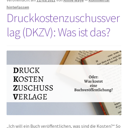
Veröffentlicht am
12/03/2021
von
Annie Waye
—
Kommentar
Unterm
hinterlassen
Extras
Druckkostenzuschussver
öffnen
Termine
lag (DKZV): Was ist das?
„Ich will ein Buch veröffentlichen, was sind die Kosten?“ So